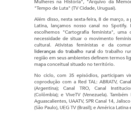
Mulheres na História", "Arquivo da Memóri
"Tempo de Luta" (TV Cidade, Uruguai).
Além disso, nesta sexta-feira, 8 de março, a
Latina, lançamos nosso canal no Spotify. 
escolhemos "Cartografia feminista", um
necessidade de situar o movimento feminist
cultural. Ativistas feministas e da comun
l
ideranças do trabalho rural
do trabalho rur
região em seus ambientes definem termos lig
mapa conceitual situado no território.
No ciclo, com 35 episódios, participam v
coprodução com a Red TAL: ABRATV, Canal
(Argentina); Canal TRO, Canal Institucio
(Colômbia); e ViveTV (Venezuela). Também 
Aguascalientes, UAATV, SPR Canal 14, Jalisco
(São Paulo), UEG TV (Brasil); e América Latina