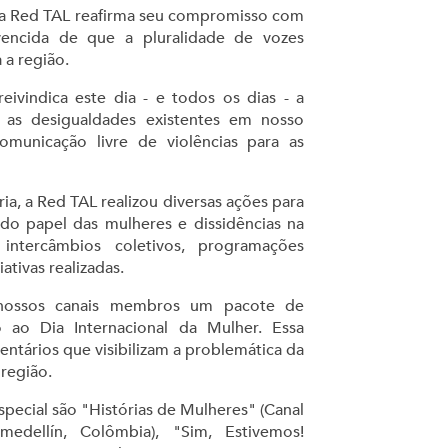
, a Red TAL reafirma seu compromisso com
encida de que a pluralidade de vozes
 a região.
ivindica este dia - e todos os dias - a
e as desigualdades existentes em nosso
comunicação livre de violências para as
ia, a Red TAL realizou diversas ações para
do papel das mulheres e dissidências na
 intercâmbios coletivos, programações
ativas realizadas.
 nossos canais membros um pacote de
o ao Dia Internacional da Mulher. Essa
tários que visibilizam a problemática da
região.
ecial são "Histórias de Mulheres" (Canal
medellín, Colômbia), "Sim, Estivemos!