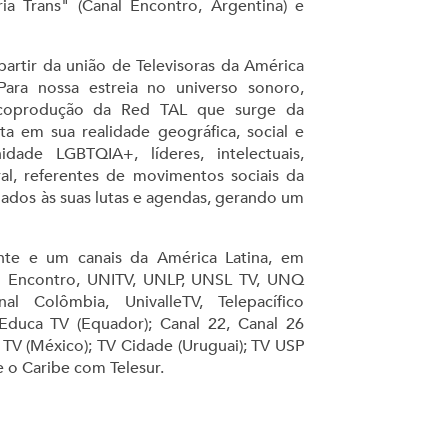
a Trans" (Canal Encontro, Argentina) e
 partir da união de Televisoras da América
Para nossa estreia no universo sonoro,
a coprodução da Red TAL que surge da
a em sua realidade geográfica, social e
idade LGBTQIA+, líderes, intelectuais,
al, referentes de movimentos sociais da
ados às suas lutas e agendas, gerando um
inte e um canais da América Latina, em
 Encontro, UNITV, UNLP, UNSL TV, UNQ
nal Colômbia, UnivalleTV, Telepacífico
Educa TV (Equador); Canal 22, Canal 26
 TV (México); TV Cidade (Uruguai); TV USP
 e o Caribe com Telesur.